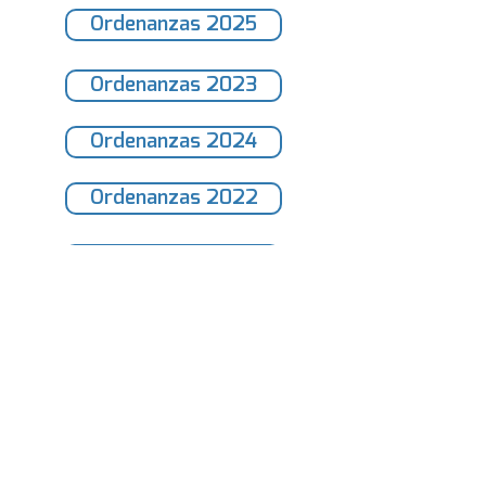
Ordenanzas 2025
Ordenanzas 2023
Ordenanzas 2024
Ordenanzas 2022
Ordenanzas 2021
MUNICIPALIDAD DE
CAÑADA DE LUQUE
9 de Julio 338, C.P: X5229AAD
Cañada de Luque, Dpto. Totoral, Prov. de Córdoba
Mail:
municipalidaddecanadadeluque@gmail.com