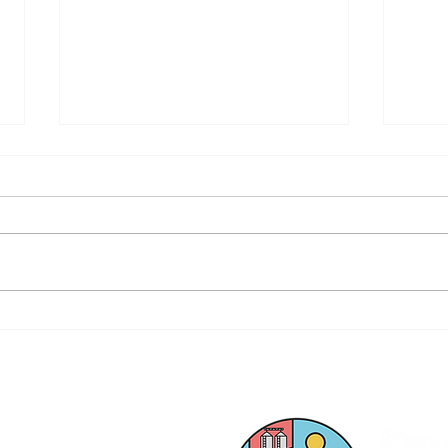
IPEA 113 - OBRA
TRA
INAUGURADA
EL J