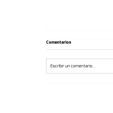
Comentarios
Escribir un comentario...
UNIVERSIDAD POPULAR
2026
MUNICIPALIDAD DE
CAÑADA DE LUQUE